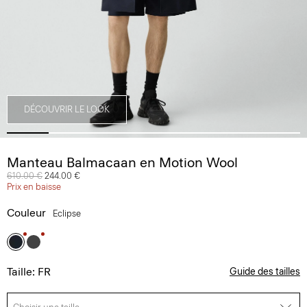
DÉCOUVRIR LE LOOK
Manteau Balmacaan en Motion Wool
Prix réduit de
610.00 €
à
244.00 €
Prix en baisse
Couleur
Eclipse
Taille: FR
Guide des tailles