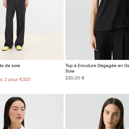
te de soie
Top à Encolure Dégagée en G
Soie
230.00 €
ls: 2 pour €320