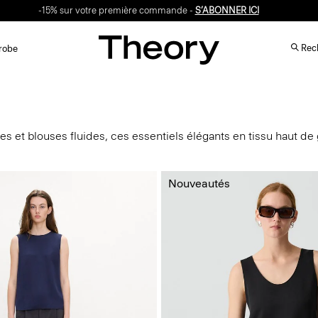
-15% sur votre première commande -
S’ABONNER ICI
Rech
robe
ées et blouses fluides, ces essentiels élégants en tissu haut d
Nouveautés