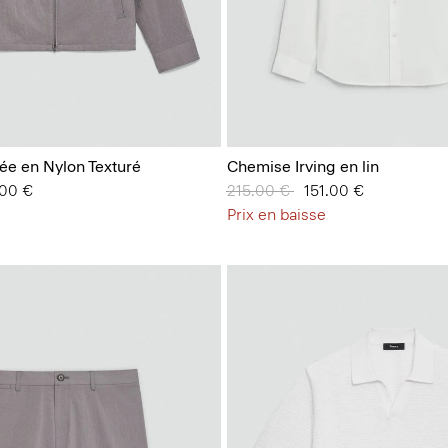
pée en Nylon Texturé
Chemise Irving en lin
.00 €
Prix réduit de
215.00 €
à
151.00 €
Prix en baisse