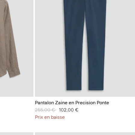
Pantalon Zaine en Precision Ponte
Prix réduit de
255.00 €
à
102.00 €
Prix en baisse