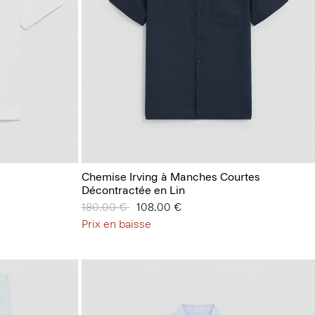
Chemise Irving à Manches Courtes
Décontractée en Lin
Prix réduit de
180.00 €
à
108.00 €
Prix en baisse