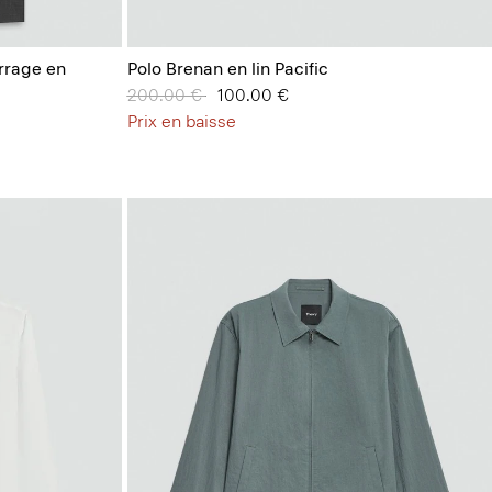
rrage en
Polo Brenan en lin Pacific
Prix réduit de
200.00 €
à
100.00 €
Prix en baisse