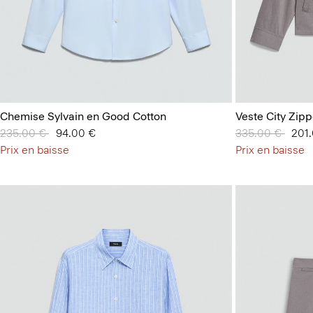
Chemise Sylvain en Good Cotton
Veste City Zip
Prix réduit de
235.00 €
à
94.00 €
Prix réduit de
335.00 €
à
201
Prix en baisse
Prix en baisse