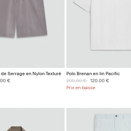
 de Serrage en Nylon Texturé
Polo Brenan en lin Pacific
.00 €
Prix réduit de
200.00 €
à
120.00 €
Prix en baisse