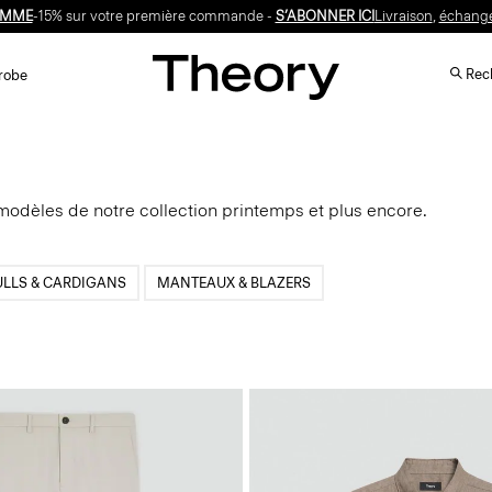
OMME
-15% sur votre première commande -
S’ABONNER ICI
Livraison
,
échang
Rech
robe
modèles de notre collection printemps et plus encore.
ULLS & CARDIGANS
MANTEAUX & BLAZERS