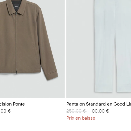
cision Ponte
Pantalon Standard en Good Li
.00 €
Prix réduit de
250.00 €
à
100.00 €
Prix en baisse