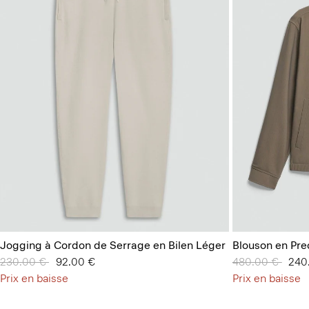
Jogging à Cordon de Serrage en Bilen Léger
Blouson en Pre
Prix réduit de
230.00 €
à
92.00 €
Prix réduit de
480.00 €
à
240
Prix en baisse
Prix en baisse