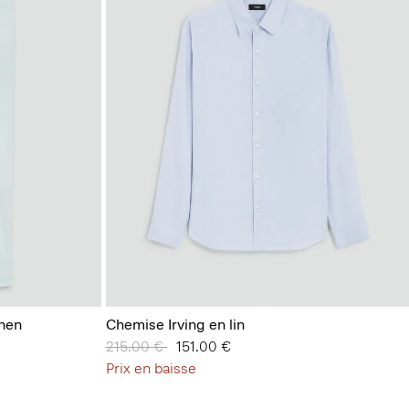
nen
Chemise Irving en lin
Prix réduit de
215.00 €
à
151.00 €
Prix en baisse