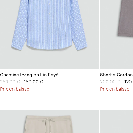
Chemise Irving en Lin Rayé
Short à Cordon
Prix réduit de
250.00 €
à
150.00 €
Prix réduit de
200.00 €
à
120
Prix en baisse
Prix en baisse