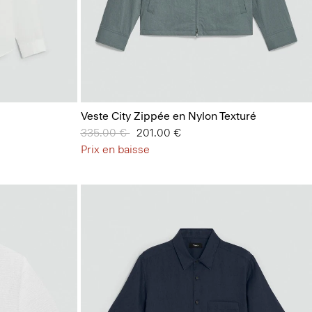
Veste City Zippée en Nylon Texturé
Prix réduit de
335.00 €
à
201.00 €
Prix en baisse