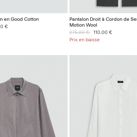
in en Good Cotton
Pantalon Droit à Cordon de Se
Motion Wool
00 €
Prix réduit de
275.00 €
à
110.00 €
Prix en baisse