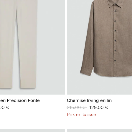
 en Precision Ponte
Chemise Irving en lin
.00 €
Prix réduit de
215.00 €
à
129.00 €
Prix en baisse