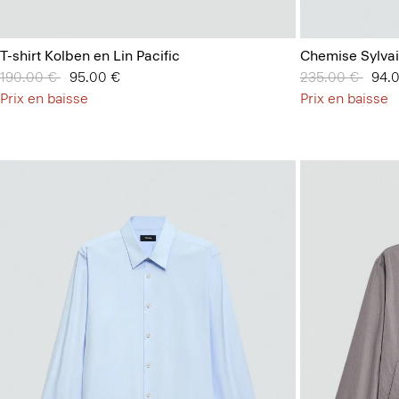
T-shirt Kolben en Lin Pacific
Chemise Sylva
Prix réduit de
190.00 €
à
95.00 €
Prix réduit de
235.00 €
à
94.
Prix en baisse
Prix en baisse