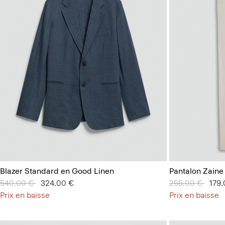
Blazer Standard en Good Linen
Pantalon Zaine
Prix réduit de
540.00 €
à
324.00 €
Prix réduit de
255.00 €
à
179
Prix en baisse
Prix en baisse