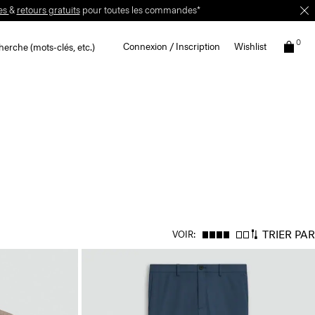
es
&
retours gratuits
pour toutes les commandes*
0
Connexion / Inscription
Wishlist
erche (mots-clés, etc.)
TRIER PAR
VOIR: