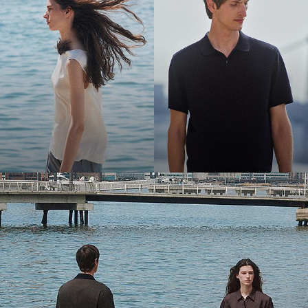
La fraîcheur à l'honneur
Des tissus légers comme une plume. Des formes parfaites pour l’été.
Une saison au frais.
MODE FEMME
MODE HOMME