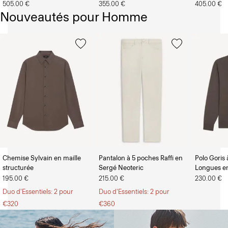
505.00 €
355.00 €
405.00 €
Nouveautés pour Homme
Chemise Sylvain en maille
Pantalon à 5 poches Raffi en
Polo Goris
structurée
Sergé Neoteric
Longues en
195.00 €
215.00 €
230.00 €
Mode Femme
Mode Homme
Duo d'Essentiels: 2 pour
Duo d'Essentiels: 2 pour
€320
€360