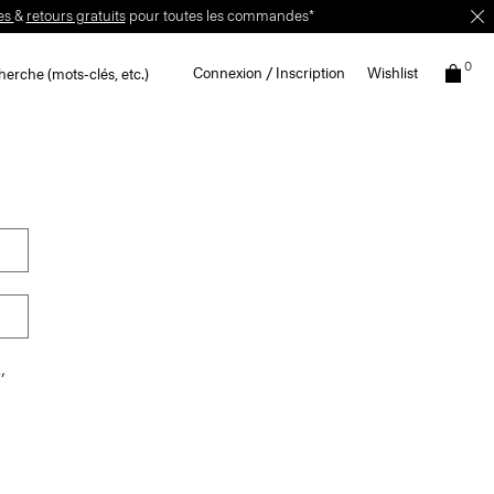
es
&
retours gratuits
pour toutes les commandes*
0
Connexion / Inscription
Wishlist
erche (mots-clés, etc.)
,