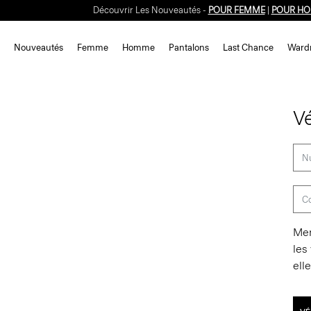
Découvrir Les Nouveautés -
POUR FEMME
|
POUR H
Nouveautés
Femme
Homme
Pantalons
Last Chance
Ward
Vé
Mer
les
ell