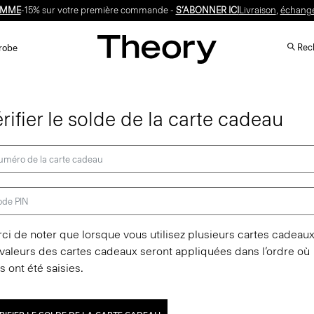
OMME
-15% sur votre première commande -
S’ABONNER ICI
Livraison
,
échang
Rech
robe
rifier le solde de la carte cadeau
ci de noter que lorsque vous utilisez plusieurs cartes cadeaux
 valeurs des cartes cadeaux seront appliquées dans l’ordre où
es ont été saisies.