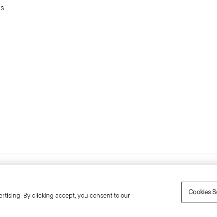
es
Déclaration d'accessibilité
Condition
Cookies S
rtising. By clicking accept, you consent to our