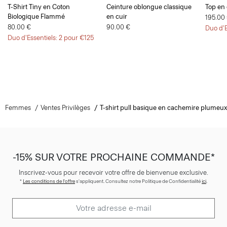
T-Shirt Tiny en Coton
Ceinture oblongue classique
Top en 
Biologique Flammé
en cuir
195.00
80.00 €
90.00 €
Duo d'E
Duo d'Essentiels: 2 pour €125
Femmes
Ventes Privilèges
T-shirt pull basique en cachemire plumeux
-15% SUR VOTRE PROCHAINE COMMANDE*
Inscrivez-vous pour recevoir votre offre de bienvenue exclusive.
*
Les conditions de l'offre
s'appliquent. Consultez notre Politique de Confidentialité
ici
.