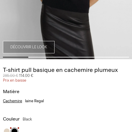
DÉCOUVRIR LE LOOK
T-shirt pull basique en cachemire plumeux
Prix réduit de
285.00 €
à
114.00 €
Prix en baisse
Matière
Cachemire
laine Regal
Couleur
Black