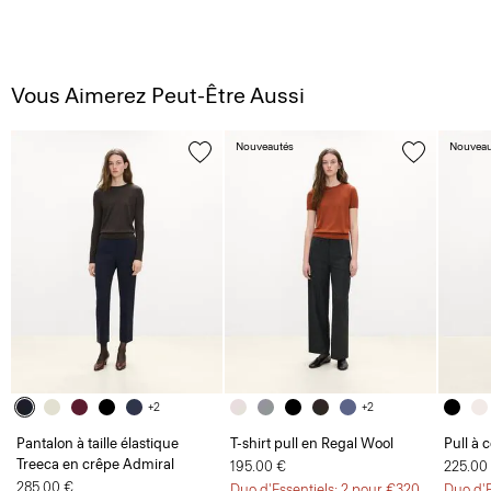
Vous Aimerez Peut-Être Aussi
Nouveautés
Nouveau
+2
+2
Pantalon à taille élastique
T-shirt pull en Regal Wool
Pull à 
Treeca en crêpe Admiral
195.00 €
225.00
285.00 €
Duo d'Essentiels: 2 pour €320
Duo d'E