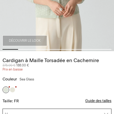
DÉCOUVRIR LE LOOK
Cardigan à Maille Torsadée en Cachemire
Prix réduit de
375.00 €
à
188.00 €
Prix en baisse
Couleur
Sea Glass
Taille: FR
Guide des tailles