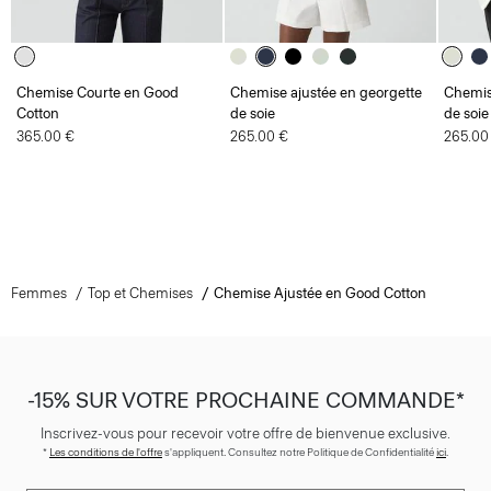
Chemise Courte en Good
Chemise ajustée en georgette
Chemis
Cotton
de soie
de soie
365.00 €
265.00 €
265.00
Femmes
Top et Chemises
Chemise Ajustée en Good Cotton
-15% SUR VOTRE PROCHAINE COMMANDE*
Inscrivez-vous pour recevoir votre offre de bienvenue exclusive.
*
Les conditions de l'offre
s'appliquent. Consultez notre Politique de Confidentialité
ici
.