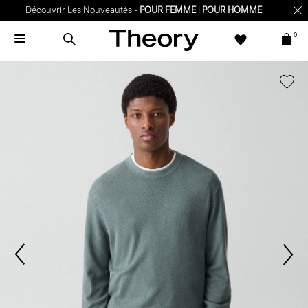
Découvrir Les Nouveautés -
POUR FEMME
|
POUR HOMME
0