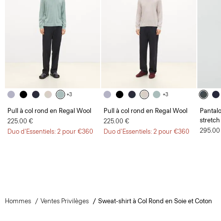
+3
+3
Pull à col rond en Regal Wool
Pull à col rond en Regal Wool
Pantal
stretch
225.00 €
225.00 €
295.00
Duo d'Essentiels: 2 pour €360
Duo d'Essentiels: 2 pour €360
Hommes
Ventes Privilèges
Sweat-shirt à Col Rond en Soie et Coton