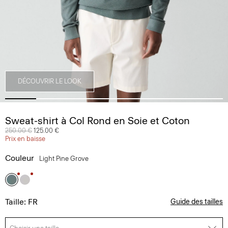
DÉCOUVRIR LE LOOK
Sweat-shirt à Col Rond en Soie et Coton
Prix réduit de
250.00 €
à
125.00 €
Prix en baisse
Couleur
Light Pine Grove
Taille: FR
Guide des tailles