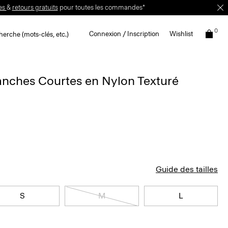
0
Connexion / Inscription
Wishlist
erche (mots-clés, etc.)
nches Courtes en Nylon Texturé
Guide des tailles
S
M
L