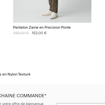
Pantalon Zaine en Precision Ponte
Prix réduit de
255.00 €
à
153.00 €
 en Nylon Texturé
OCHAINE COMMANDE*
r votre offre de bienvenue