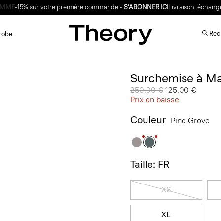
-15% sur votre première commande -
S’ABONNER ICI
Rech
robe
Surchemise à Ma
Prix réduit de
250.00 €
à
125.00 €
Prix en baisse
Couleur
Pine Grove
Taille: FR
XS
XL