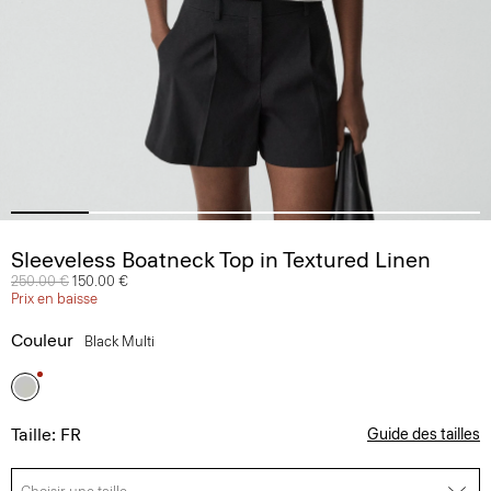
Sleeveless Boatneck Top in Textured Linen
Prix réduit de
250.00 €
à
150.00 €
Prix en baisse
Couleur
Black Multi
Taille: FR
Guide des tailles