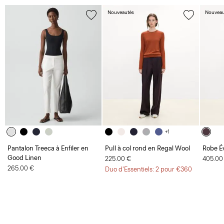
Nouveautés
Nouveau
+1
Pantalon Treeca à Enfiler en
Pull à col rond en Regal Wool
Robe É
Good Linen
225.00 €
405.00
265.00 €
Duo d'Essentiels: 2 pour €360