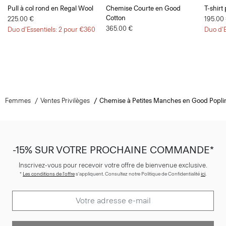
Pull à col rond en Regal Wool
Chemise Courte en Good
T-shirt
Cotton
225.00 €
195.00
365.00 €
Duo d'Essentiels: 2 pour €360
Duo d'E
Femmes
Ventes Privilèges
Chemise à Petites Manches en Good Popli
-15% SUR VOTRE PROCHAINE COMMANDE*
Inscrivez-vous pour recevoir votre offre de bienvenue exclusive.
*
Les conditions de l'offre
s'appliquent. Consultez notre Politique de Confidentialité
ici
.