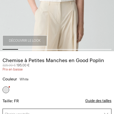
DÉCOUVRIR LE LOOK
Chemise à Petites Manches en Good Poplin
Prix réduit de
325.00 €
à
195.00 €
Prix en baisse
Couleur
White
Taille: FR
Guide des tailles