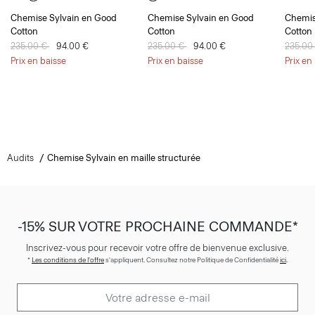
Chemise Sylvain en Good
Chemise Sylvain en Good
Chemis
Cotton
Cotton
Cotton
Prix réduit de
235.00 €
à
94.00 €
Prix réduit de
235.00 €
à
94.00 €
Prix ré
235.00
Prix en baisse
Prix en baisse
Prix en
Audits
Chemise Sylvain en maille structurée
-15% SUR VOTRE PROCHAINE COMMANDE*
Inscrivez-vous pour recevoir votre offre de bienvenue exclusive.
*
Les conditions de l'offre
s'appliquent. Consultez notre Politique de Confidentialité
ici
.