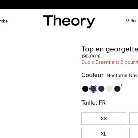
-15% sur votre première commande -
S’ABONNER ICI
Rech
robe
Top en georgette
195.00 €
Duo d'Essentiels: 2 pour
Couleur
Nocturne Na
Taille: FR
XS
XL