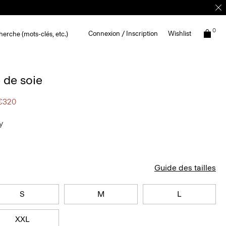
0
Connexion / Inscription
Wishlist
erche (mots-clés, etc.)
 de soie
 €320
vy
Guide des tailles
S
M
L
XXL