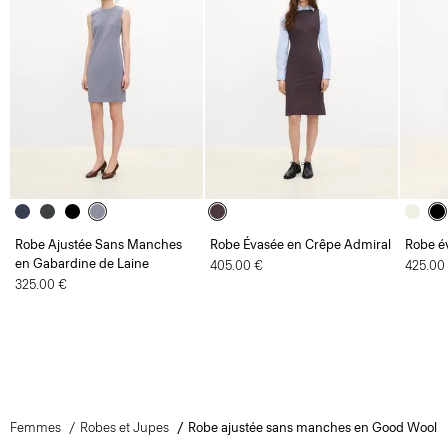
Robe Ajustée Sans Manches
Robe Évasée en Crêpe Admiral
Robe é
en Gabardine de Laine
405.00 €
425.00
325.00 €
Femmes
Robes et Jupes
Robe ajustée sans manches en Good Wool