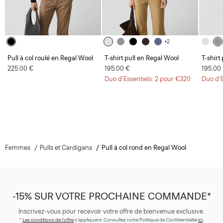
+2
Pull à col roulé en Regal Wool
T-shirt pull en Regal Wool
T-shirt
225.00 €
195.00 €
195.00
Duo d'Essentiels: 2 pour €320
Duo d'E
Femmes
Pulls et Cardigans
Pull à col rond en Regal Wool
-15% SUR VOTRE PROCHAINE COMMANDE*
Inscrivez-vous pour recevoir votre offre de bienvenue exclusive.
*
Les conditions de l'offre
s'appliquent. Consultez notre Politique de Confidentialité
ici
.