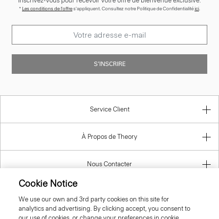
Inscrivez-vous pour recevoir votre offre de bienvenue exclusive.
*
Les conditions de l'offre
s'appliquent. Consultez notre Politique de Confidentialité
ici
.
S’INSCRIRE
Service Client
À Propos de Theory
Nous Contacter
Cookie Notice
Information
We use our own and 3rd party cookies on this site for
analytics and advertising. By clicking accept, you consent to
our use of cookies, or change your preferences in cookie