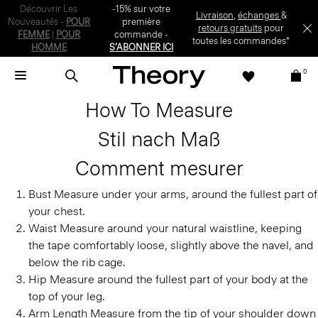
Découvrir Les
-15% sur votre
Livraison
,
échanges
&
Nouveautés -
POUR
première
retours gratuits
pour
FEMME
|
POUR
commande -
toutes les commandes*
HOMME
S’ABONNER ICI
0
How To Measure
Stil nach Maß
Comment mesurer
Bust
Measure under your arms, around the fullest part of
your chest.
Waist
Measure around your natural waistline, keeping
the tape comfortably loose, slightly above the navel, and
below the rib cage.
Hip
Measure around the fullest part of your body at the
top of your leg.
Arm Length
Measure from the tip of your shoulder down