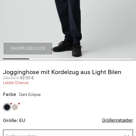
SHOPPE DEN LOOK
Jogginghose mit Kordelzug aus Light Bilen
Preis reduziert von
230.00 €
auf
92.00 €
Letzte Chance
Farbe
Dark Eclipse
Größe: EU
Größenratgeber