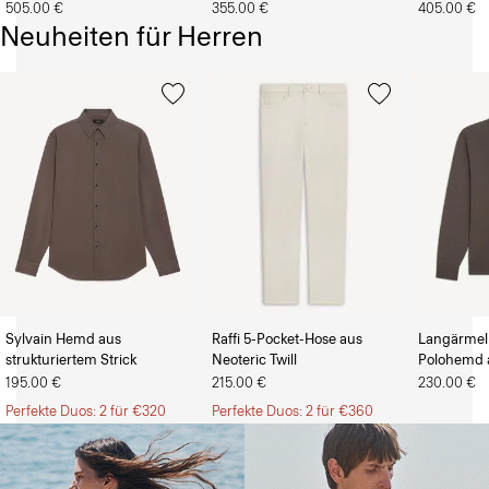
505.00 €
355.00 €
405.00 €
Neuheiten für Herren
Sylvain Hemd aus
Raffi 5-Pocket-Hose aus
Langärmeli
strukturiertem Strick
Neoteric Twill
Polohemd a
Für Damen
Für Herren
195.00 €
215.00 €
230.00 €
Perfekte Duos: 2 für €320
Perfekte Duos: 2 für €360