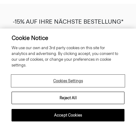
-15% AUF IHRE NÄCHSTE BESTELLUNG*
Melden Sie sich an, um unser exklusives Willkommensangebot zu
erhalten.
Cookie Notice
* Es gelten die
Angebotsbedingungen
.
Hier
können Sie unsere Datenschutzrichtlinie lesen.
We use our own and 3rd party cookies on this site for
analytics and advertising. By clicking accept, you consent to
our use of cookies, or change your preferences in cookie
settings.
ANMELDEN
Cookies Settings
Reject All
Kundenservice
Accept Cookies
Über Theory