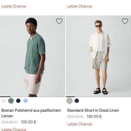
Letzte Chance
Letzte Chance
Brenan Polohemd aus pazifischem
Standard-Short in Good Linen
Leinen
Preis reduziert von
200.00 €
auf
140.00 €
Preis reduziert von
200.00 €
auf
100.00 €
Letzte Chance
Letzte Chance