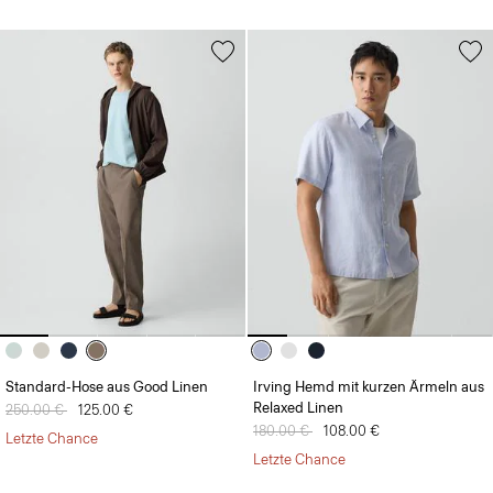
Standard-Hose aus Good Linen
Irving Hemd mit kurzen Ärmeln aus
Relaxed Linen
Preis reduziert von
250.00 €
auf
125.00 €
Preis reduziert von
180.00 €
auf
108.00 €
Letzte Chance
Letzte Chance