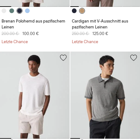
Brenan Polohemd aus pazifischem
Cardigan mit V-Ausschnitt aus
Leinen
pazifischem Leinen
Preis reduziert von
200.00 €
auf
100.00 €
Preis reduziert von
250.00 €
auf
125.00 €
Letzte Chance
Letzte Chance