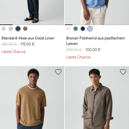
Standard-Hose aus Good Linen
Brenan Polohemd aus pazifischem
Leinen
Preis reduziert von
250.00 €
auf
175.00 €
Preis reduziert von
200.00 €
auf
100.00 €
Letzte Chance
Letzte Chance