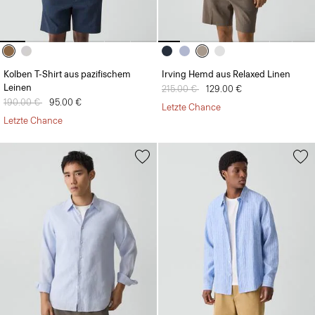
Kolben T-Shirt aus pazifischem
Irving Hemd aus Relaxed Linen
Leinen
Preis reduziert von
215.00 €
auf
129.00 €
Preis reduziert von
190.00 €
auf
95.00 €
Letzte Chance
Letzte Chance