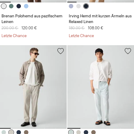
Brenan Polohemd aus pazifischem
Irving Hemd mit kurzen Ärmeln aus
Leinen
Relaxed Linen
Preis reduziert von
200.00 €
auf
120.00 €
Preis reduziert von
180.00 €
auf
108.00 €
Letzte Chance
Letzte Chance