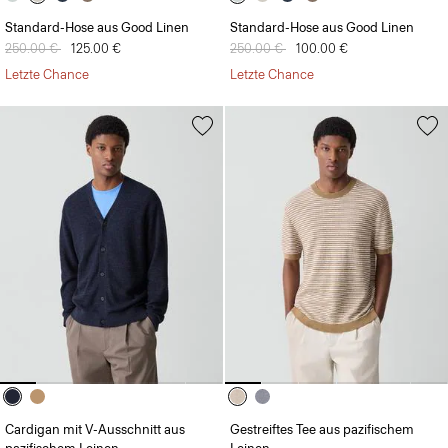
Standard-Hose aus Good Linen
Standard-Hose aus Good Linen
Preis reduziert von
250.00 €
auf
125.00 €
Preis reduziert von
250.00 €
auf
100.00 €
Letzte Chance
Letzte Chance
Cardigan mit V-Ausschnitt aus
Gestreiftes Tee aus pazifischem