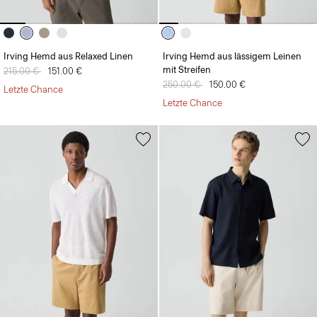
Irving Hemd aus Relaxed Linen
Irving Hemd aus lässigem Leinen
mit Streifen
Preis reduziert von
215.00 €
auf
151.00 €
Preis reduziert von
250.00 €
auf
150.00 €
Letzte Chance
Letzte Chance