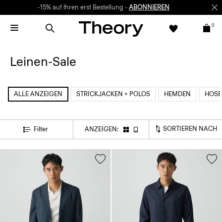
-15% auf Ihren erst Bestellung -
ABONNIEREN
0
Leinen-Sale
ALLE ANZEIGEN
STRICKJACKEN + POLOS
HEMDEN
HOSE
SORTIEREN NACH
Filter
ANZEIGEN: