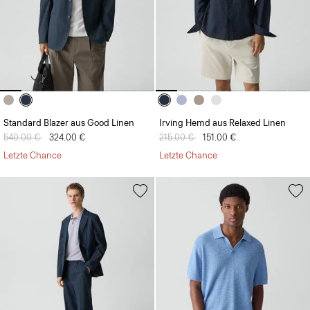
Standard Blazer aus Good Linen
Irving Hemd aus Relaxed Linen
Preis reduziert von
540.00 €
auf
324.00 €
Preis reduziert von
215.00 €
auf
151.00 €
Letzte Chance
Letzte Chance