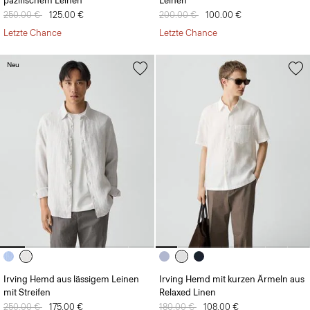
pazifischem Leinen
Leinen
Preis reduziert von
250.00 €
auf
125.00 €
Preis reduziert von
200.00 €
auf
100.00 €
Letzte Chance
Letzte Chance
Neu
Irving Hemd aus lässigem Leinen
Irving Hemd mit kurzen Ärmeln aus
mit Streifen
Relaxed Linen
Preis reduziert von
250.00 €
auf
175.00 €
Preis reduziert von
180.00 €
auf
108.00 €