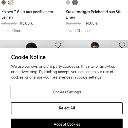
Kolben T-Shirt aus pazifischem
Kurzärmeliges Polohemd aus Silk
Leinen
Linen
Preis reduziert von
190.00 €
auf
95.00 €
Preis reduziert von
190.00 €
auf
114.00 €
Letzte Chance
Letzte Chance
Cookie Notice
We use our own and 3rd party cookies on this site for analytics
and advertising. By clicking accept, you consent to our use of
cookies, or change your preferences in cookie settings.
Cookies Settings
Reject All
Accept Cookies