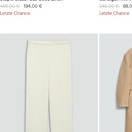
Preis reduziert von
485.00 €
auf
194.00 €
Preis reduziert
245.00 €
auf
98.
Letzte Chance
Letzte Chance