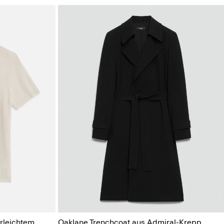
erleichtem
Oaklane Trenchcoat aus Admiral-Krepp