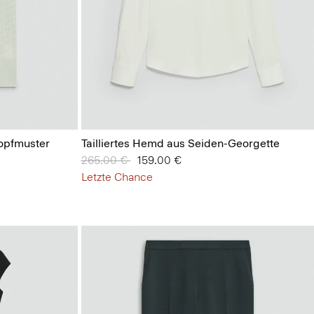
opfmuster
Tailliertes Hemd aus Seiden-Georgette
Preis reduziert von
265.00 €
auf
159.00 €
Letzte Chance