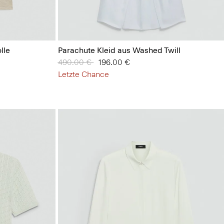
lle
Parachute Kleid aus Washed Twill
Preis reduziert von
490.00 €
auf
196.00 €
Letzte Chance