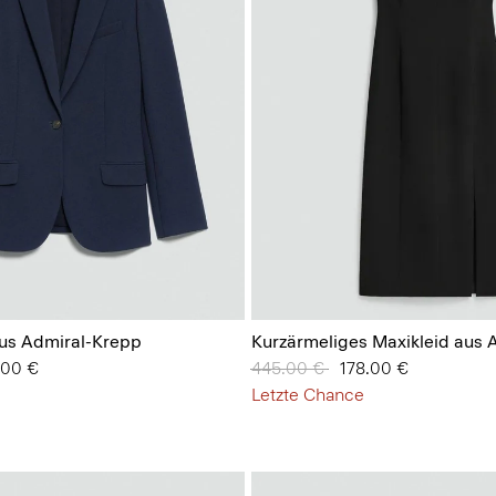
aus Admiral-Krepp
Kurzärmeliges Maxikleid aus 
 von
.00 €
Preis reduziert von
445.00 €
auf
178.00 €
Letzte Chance