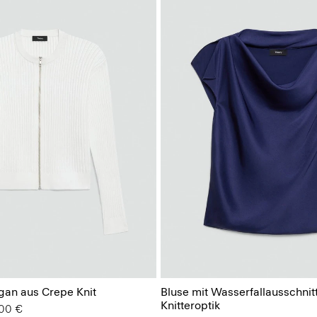
igan aus Crepe Knit
Bluse mit Wasserfallausschnitt
Knitteroptik
 von
.00 €