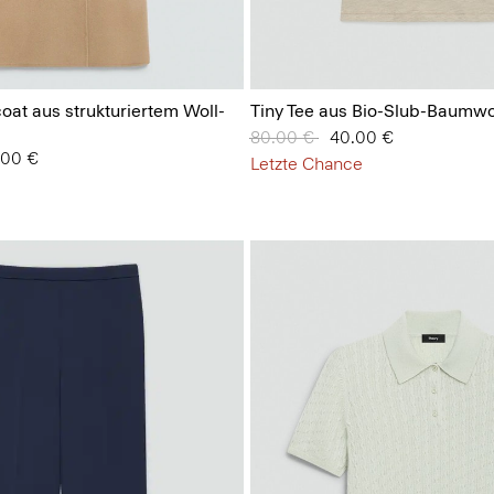
oat aus strukturiertem Woll-
Tiny Tee aus Bio-Slub-Baumwo
Preis reduziert von
80.00 €
auf
40.00 €
 von
.00 €
Letzte Chance