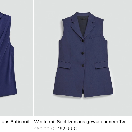
 aus Satin mit
Weste mit Schlitzen aus gewaschenem Twill
Preis reduziert von
480.00 €
auf
192.00 €