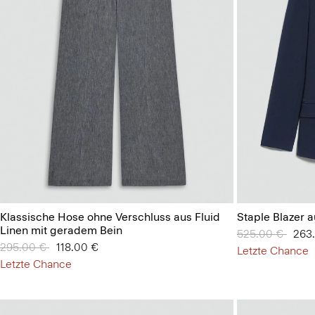
Klassische Hose ohne Verschluss aus Fluid
Staple Blazer 
Linen mit geradem Bein
Preis reduziert
525.00 €
auf
263
Preis reduziert von
295.00 €
auf
118.00 €
Letzte Chance
Letzte Chance