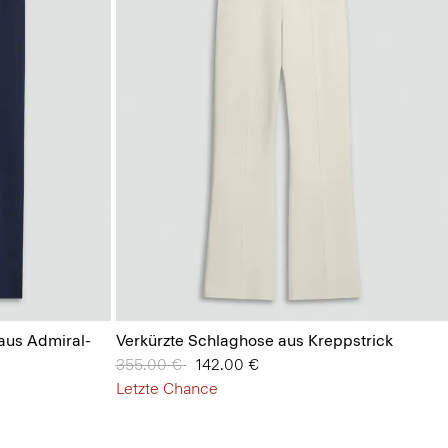
aus Admiral-
Verkürzte Schlaghose aus Kreppstrick
Preis reduziert von
355.00 €
auf
142.00 €
Letzte Chance