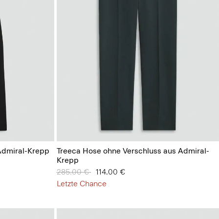
Admiral-Krepp
Treeca Hose ohne Verschluss aus Admiral-
Krepp
Preis reduziert von
285.00 €
auf
114.00 €
Letzte Chance