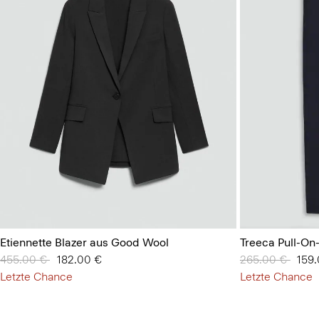
Etiennette Blazer aus Good Wool
Treeca Pull-On
Preis reduziert von
455.00 €
auf
182.00 €
Preis reduziert
265.00 €
auf
159
Letzte Chance
Letzte Chance