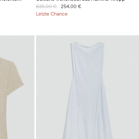
Preis reduziert von
635.00 €
auf
254.00 €
Letzte Chance