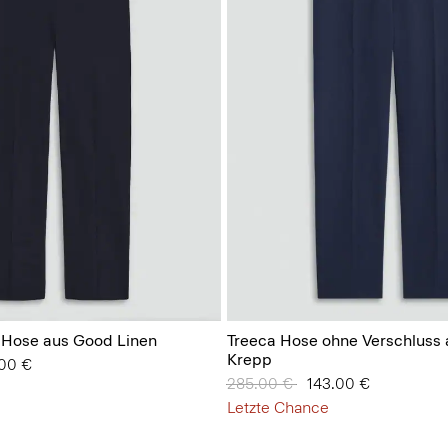
-Hose aus Good Linen
Treeca Hose ohne Verschluss 
Krepp
 von
.00 €
Preis reduziert von
285.00 €
auf
143.00 €
Letzte Chance