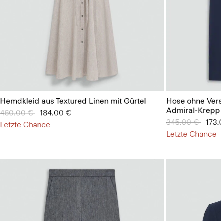
Hemdkleid aus Textured Linen mit Gürtel
Hose ohne Vers
Admiral-Krepp
Preis reduziert von
460.00 €
auf
184.00 €
Preis reduziert
345.00 €
auf
173
Letzte Chance
Letzte Chance