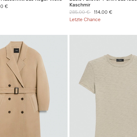
Kaschmir
 von
00 €
Preis reduziert von
285.00 €
auf
114.00 €
Letzte Chance