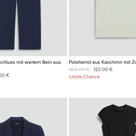
chluss mit weitem Bein aus
Polohemd aus Kaschmir mit Z
Preis reduziert von
305.00 €
auf
122.00 €
 von
.00 €
Letzte Chance