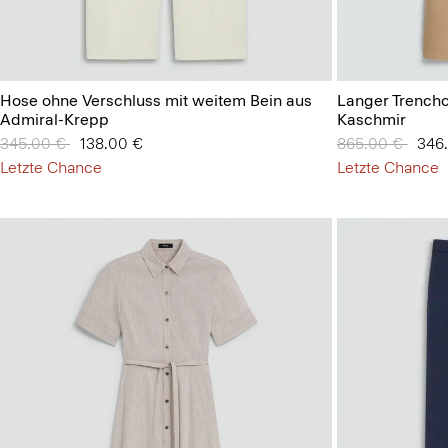
Hose ohne Verschluss mit weitem Bein aus
Langer Trenchc
Admiral-Krepp
Kaschmir
Preis reduziert von
345.00 €
auf
138.00 €
Preis reduziert
865.00 €
auf
346
Letzte Chance
Letzte Chance