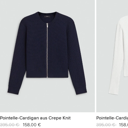
Pointelle-Cardigan aus Crepe Knit
Pointelle-Card
Preis reduziert von
395.00 €
auf
158.00 €
Preis reduziert
395.00 €
auf
158