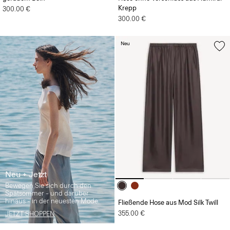
Krepp
300.00 €
300.00 €
Neu
Neu + Jetzt
Bewegen Sie sich durch den
Spätsommer – und darüber
hinaus – in der neuesten Mode.
Fließende Hose aus Mod Silk Twill
355.00 €
JETZT SHOPPEN