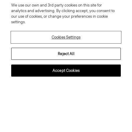
We use our own and 3rd party cookies on this site for
analytics and advertising. By clicking accept, you consent to
our use of cookies, or change your preferences in cookie
Theory Wardrobe
settings.
Kapselkollektion. 6 Looks mit
endlosen Tragemöglichkeiten.
Treeca Hose ohne Verschluss aus
Cookies Settings
Admiral-Krepp
JETZT SHOPPEN
260.00 €
Reject All
Neu
Neu
Accept Cookies