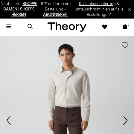
Neuheiten -
SHOPPE
-15% auf Ihren erst
Kostenlose Lieferung
&
DAMEN
|
SHOPPE
Bestellung -
umtauschrichtlinien
auf alle
HERREN
ABONNIEREN
Bestellungen*
0