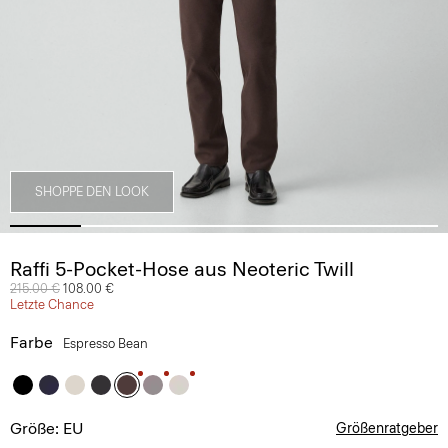
SHOPPE DEN LOOK
Raffi 5-Pocket-Hose aus Neoteric Twill
Preis reduziert von
215.00 €
auf
108.00 €
Letzte Chance
Farbe
Espresso Bean
Größe: EU
Größenratgeber