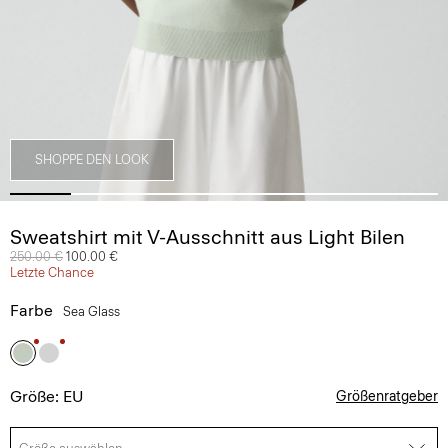
SHOPPE DEN LOOK
Sweatshirt mit V-Ausschnitt aus Light Bilen
Preis reduziert von
250.00 €
auf
100.00 €
Letzte Chance
Farbe
Sea Glass
Größe: EU
Größenratgeber