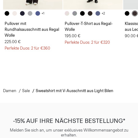
+1
+2
Pullover mit
Pullover-T-Shirt aus Regal-
Klassis
Rundhalsausschnitt aus Regal
Wolle
aus Le
Wolle
195.00 €
90.00 
225.00 €
Perfekte Duos: 2 für €320
Perfekte Duos: 2 für €360
Damen
Sale
Sweatshirt mit V-Ausschnitt aus Light Bilen
-15% AUF IHRE NÄCHSTE BESTELLUNG*
Melden Sie sich an, um unser exklusives Willkommensangebot zu
erhalten.