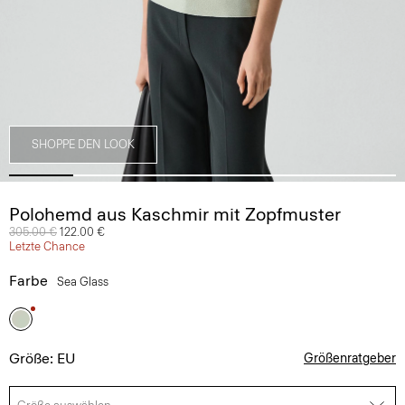
SHOPPE DEN LOOK
Polohemd aus Kaschmir mit Zopfmuster
Preis reduziert von
305.00 €
auf
122.00 €
Letzte Chance
Farbe
Sea Glass
Größe: EU
Größenratgeber