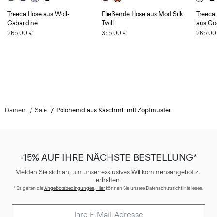
Treeca Hose aus Woll-
Fließende Hose aus Mod Silk
Treeca
Gabardine
Twill
aus Go
265.00 €
355.00 €
265.00
Damen
Sale
Polohemd aus Kaschmir mit Zopfmuster
-15% AUF IHRE NÄCHSTE BESTELLUNG*
Melden Sie sich an, um unser exklusives Willkommensangebot zu
erhalten.
* Es gelten die
Angebotsbedingungen
.
Hier
können Sie unsere Datenschutzrichtlinie lesen.