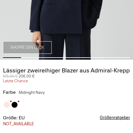
SHOPPE DEN LOOK
Lässiger zweireihiger Blazer aus Admiral-Krepp
Preis reduziert von
515.00 €
auf
206.00 €
Letzte Chance
Farbe
Midnight Navy
Größe: EU
Größenratgeber
NOT_AVAILABLE