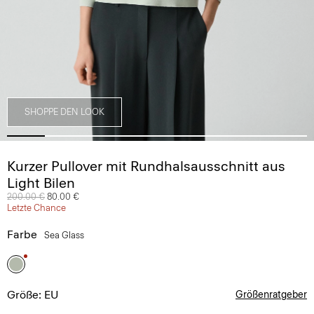
SHOPPE DEN LOOK
Kurzer Pullover mit Rundhalsausschnitt aus
Light Bilen
Preis reduziert von
200.00 €
auf
80.00 €
Letzte Chance
Farbe
Sea Glass
Größe: EU
Größenratgeber