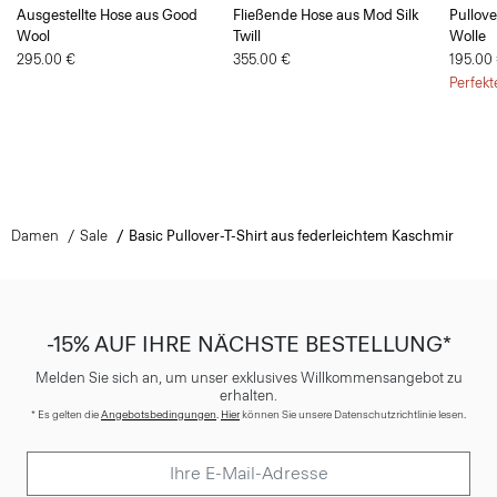
Ausgestellte Hose aus Good
Fließende Hose aus Mod Silk
Pullove
Wool
Twill
Wolle
295.00 €
355.00 €
195.00
Perfekt
Damen
Sale
Basic Pullover-T-Shirt aus federleichtem Kaschmir
-15% AUF IHRE NÄCHSTE BESTELLUNG*
Melden Sie sich an, um unser exklusives Willkommensangebot zu
erhalten.
* Es gelten die
Angebotsbedingungen
.
Hier
können Sie unsere Datenschutzrichtlinie lesen.