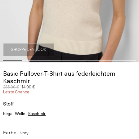
SHOPPE DEN LOOK
Basic Pullover-T-Shirt aus federleichtem
Kaschmir
Preis reduziert von
285.00 €
auf
114.00 €
Letzte Chance
Stoff
Regal-Wolle
Kaschmir
Farbe
Ivory