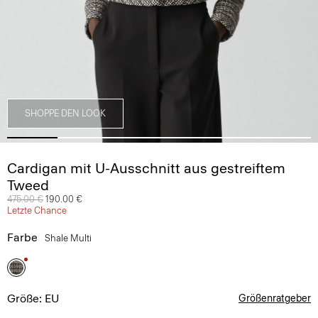
SHOPPE DEN LOOK
Cardigan mit U-Ausschnitt aus gestreiftem
Tweed
Preis reduziert von
475.00 €
auf
190.00 €
Letzte Chance
Farbe
Shale Multi
Größe: EU
Größenratgeber