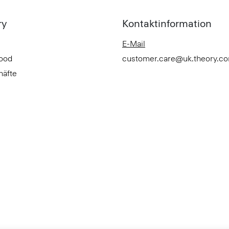
ry
Kontaktinformation
E-Mail
Good
customer.care@uk.theory.c
häfte