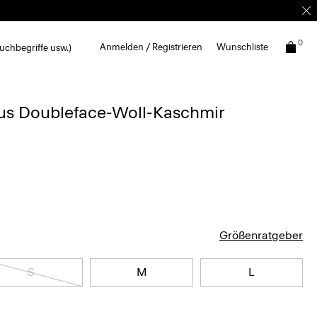
0
Anmelden / Registrieren
Wunschliste
uchbegriffe usw.)
us Doubleface-Woll-Kaschmir
Größenratgeber
S
M
L