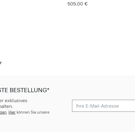
505.00 €
r
STE BESTELLUNG*
er exklusives
alten.
ngen
.
Hier
können Sie unsere