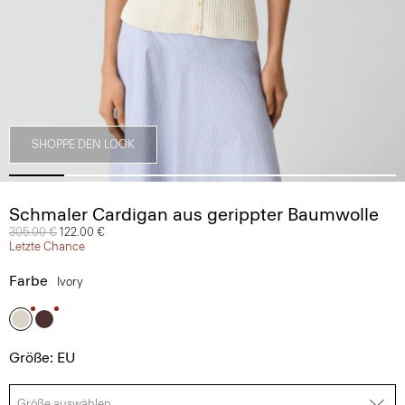
SHOPPE DEN LOOK
Schmaler Cardigan aus gerippter Baumwolle
Preis reduziert von
305.00 €
auf
122.00 €
Letzte Chance
Farbe
Ivory
Größe: EU
Größe auswählen