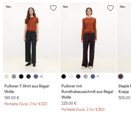
Neu
Neu
Neu
+2
+1
Pullover-T-Shirt aus Regal-
Pullover mit
Staple 
Wolle
Rundhalsausschnitt aus Regal
Krepp
Wolle
195.00 €
505.00
225.00 €
Perfekte Duos: 2 für €320
Perfekte Duos: 2 für €360