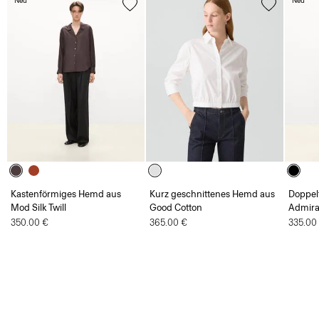
Neu
Neu
Kastenförmiges Hemd aus
Kurz geschnittenes Hemd aus
Doppelt
Mod Silk Twill
Good Cotton
Admira
350.00 €
365.00 €
335.00