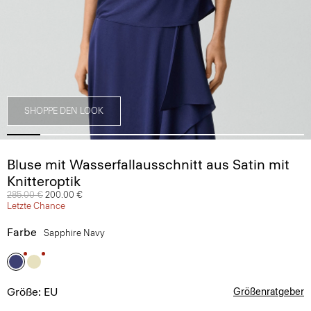
SHOPPE DEN LOOK
Bluse mit Wasserfallausschnitt aus Satin mit
Knitteroptik
Preis reduziert von
285.00 €
auf
200.00 €
Letzte Chance
Farbe
Sapphire Navy
Größe: EU
Größenratgeber