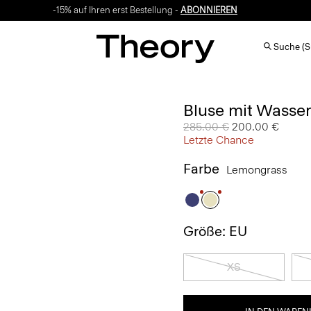
-15% auf Ihren erst Bestellung -
ABONNIEREN
Suche (S
Bluse mit Wasserf
Preis reduziert von
285.00 €
auf
200.00 €
Letzte Chance
Farbe
Lemongrass
Größe: EU
XS