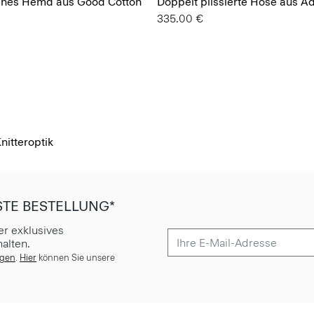
tenes Hemd aus Good Cotton
Doppelt plissierte Hose aus A
335.00 €
nitteroptik
STE BESTELLUNG*
er exklusives
alten.
ngen
.
Hier
können Sie unsere