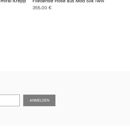
dmiral-Krepp
Fließende Hose aus Mod Silk Twill
355.00 €
ANMELDEN