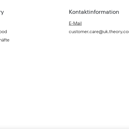
ry
Kontaktinformation
E-Mail
Good
customer.care@uk.theory.c
häfte