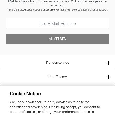
Melden Sie sich an, um unser exklusives Willkommensangebot zu
erhalten.
* Es gelten die
Angebotsbedingungen
.
Hier
können Sie unsere Datenschutzrichtlinie lesen.
ANMELDEN
Kundenservice
Über Theory
Kontaktinformation
Cookie Notice
We use our own and 3rd party cookies on this site for
Gesetzlich
analytics and advertising. By clicking accept, you consent to
our use of cookies, or change your preferences in cookie