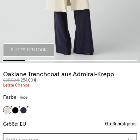
SHOPPE DEN LOOK
Oaklane Trenchcoat aus Admiral-Krepp
Preis reduziert von
635.00 €
auf
254.00 €
Letzte Chance
Farbe
Rice
Größe: EU
Größenratgeber