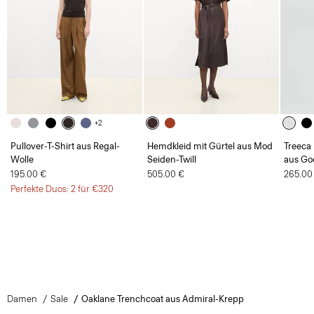
+2
Pullover-T-Shirt aus Regal-
Hemdkleid mit Gürtel aus Mod
Treeca
Wolle
Seiden-Twill
aus Go
195.00 €
505.00 €
265.00
Perfekte Duos: 2 für €320
Damen
Sale
Oaklane Trenchcoat aus Admiral-Krepp