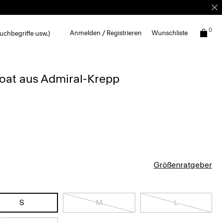
0
Anmelden / Registrieren
Wunschliste
uchbegriffe usw.)
oat aus Admiral-Krepp
Größenratgeber
S
M
L