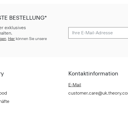
STE BESTELLUNG*
er exklusives
alten.
ngen
.
Hier
können Sie unsere
ry
Kontaktinformation
E-Mail
Good
customer.care@uk.theory.c
häfte