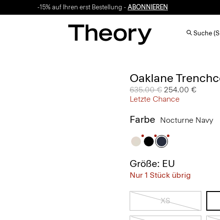
-15% auf Ihren erst Bestellung -
ABONNIEREN
Suche (S
Oaklane Trenchc
Preis reduziert von
635.00 €
auf
254.00 €
Letzte Chance
Farbe
Nocturne Navy
Größe: EU
Nur 1 Stück übrig
XS