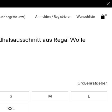
0
Anmelden / Registrieren
Wunschliste
uchbegriffe usw.)
dhalsausschnitt aus Regal Wolle
0
Größenratgeber
S
M
L
XXL