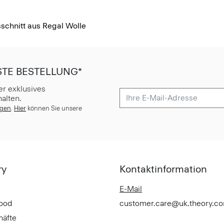
schnitt aus Regal Wolle
STE BESTELLUNG*
er exklusives
alten.
ngen
.
Hier
können Sie unsere
ry
Kontaktinformation
E-Mail
Good
customer.care@uk.theory.c
häfte