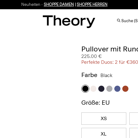
Neuheiten -
SHOPPE DAMEN
|
SHOPPE HERREN
Suche (S
Pullover mit Run
225.00 €
Perfekte Duos: 2 für €36
Farbe
Black
Größe: EU
XS
XL