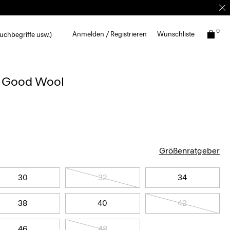
0
Anmelden / Registrieren
Wunschliste
uchbegriffe usw.)
s Good Wool
Größenratgeber
30
32
34
38
40
42
46
48