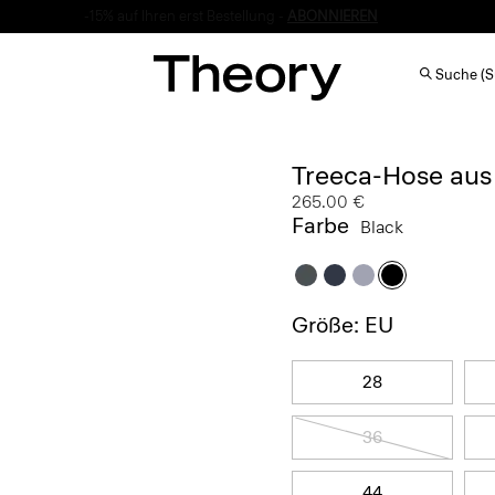
-15% auf Ihren erst Bestellung -
ABONNIEREN
Suche (S
Treeca-Hose au
265.00 €
Farbe
Black
Größe: EU
28
36
44