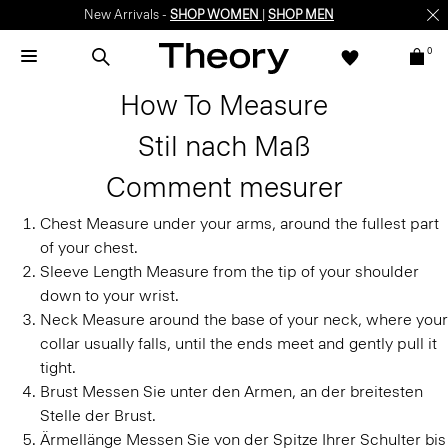
New Arrivals -
SHOP WOMEN
|
SHOP MEN
0
How To Measure
Stil nach Maß
Comment mesurer
Chest
Measure under your arms, around the fullest part
of your chest.
Sleeve Length
Measure from the tip of your shoulder
down to your wrist.
Neck
Measure around the base of your neck, where your
collar usually falls, until the ends meet and gently pull it
tight.
Brust
Messen Sie unter den Armen, an der breitesten
Stelle der Brust.
Ärmellänge
Messen Sie von der Spitze Ihrer Schulter bis