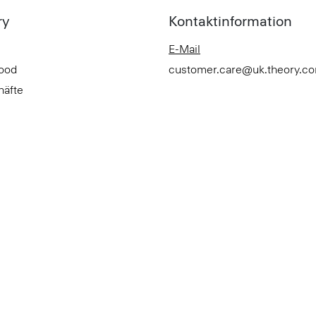
ry
Kontaktinformation
E-Mail
Good
customer.care@uk.theory.c
häfte