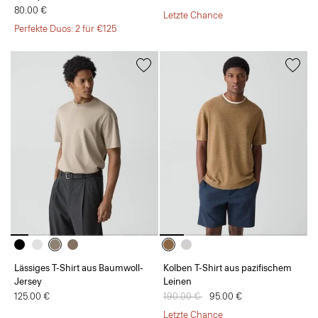
80.00 €
Letzte Chance
Perfekte Duos: 2 für €125
Lässiges T-Shirt aus Baumwoll-
Kolben T-Shirt aus pazifischem
Jersey
Leinen
125.00 €
Preis reduziert von
190.00 €
auf
95.00 €
Letzte Chance