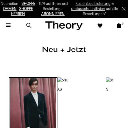
Neuheiten -
SHOPPE
-15% auf Ihren erst
Kostenlose Lieferung
&
DAMEN
|
SHOPPE
Bestellung -
umtauschrichtlinien
auf alle
HERREN
ABONNIEREN
Bestellungen*
0
Neu + Jetzt
XS
S