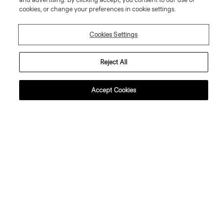
cookies, or change your preferences in cookie settings.
Cookies Settings
Reject All
Accept Cookies
+3
+3
Sylvain Hemd aus strukturiertem
Sylvain Hemd aus strukturiertem
Strick
Strick
195.00 €
195.00 €
Perfekte Duos: 2 für €320
Perfekte Duos: 2 für €320
Neu
Neu