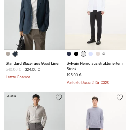
+3
Standard Blazer aus Good Linen
Sylvain Hemd aus strukturiertem
Strick
Preis reduziert von
540.00 €
auf
324.00 €
195.00 €
Letzte Chance
Perfekte Duos: 2 für €320
Just In