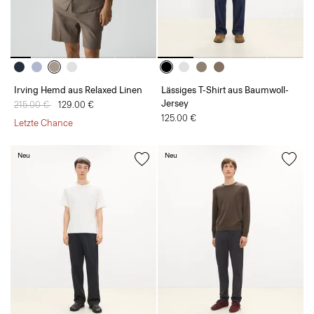
Irving Hemd aus Relaxed Linen
Lässiges T-Shirt aus Baumwoll-
Jersey
Preis reduziert von
215.00 €
auf
129.00 €
125.00 €
Letzte Chance
Neu
Neu