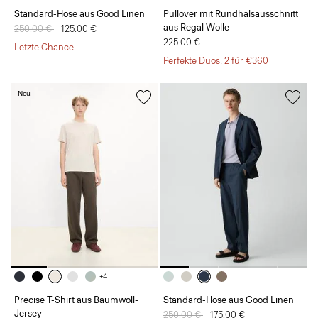
Standard-Hose aus Good Linen
Pullover mit Rundhalsausschnitt
aus Regal Wolle
Preis reduziert von
250.00 €
auf
125.00 €
225.00 €
Letzte Chance
Perfekte Duos: 2 für €360
Neu
+4
Precise T-Shirt aus Baumwoll-
Standard-Hose aus Good Linen
Jersey
Preis reduziert von
250.00 €
auf
175.00 €