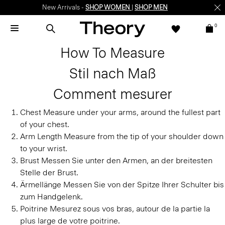
New Arrivals -
SHOP WOMEN
|
SHOP MEN
0
How To Measure
Stil nach Maß
Comment mesurer
Chest
Measure under your arms, around the fullest part
of your chest.
Arm Length
Measure from the tip of your shoulder down
to your wrist.
Brust
Messen Sie unter den Armen, an der breitesten
Stelle der Brust.
Ärmellänge
Messen Sie von der Spitze Ihrer Schulter bis
zum Handgelenk.
Poitrine
Mesurez sous vos bras, autour de la partie la
plus large de votre poitrine.