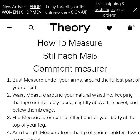
Free shipping
&
New Arrivals -
SHOP
Enjoy 15% off your first
exchanges
on all
WOMEN
|
SHOP MEN
online order -
SIGN-UP
orders*
0
How To Measure
Stil nach Maß
Comment mesurer
Bust
Measure under your arms, around the fullest part of
your chest.
Waist
Measure around your natural waistline, keeping
the tape comfortably loose, slightly above the navel, and
below the rib cage.
Hip
Measure around the fullest part of your body at the
top of your leg.
Arm Length
Measure from the tip of your shoulder down
to your wrist.