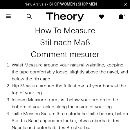
New Arrivals -
SHOP WOMEN
|
SHOP MEN
0
How To Measure
Stil nach Maß
Comment mesurer
Waist
Measure around your natural waistline, keeping
the tape comfortably loose, slightly above the navel, and
below the rib cage.
Hip
Measure around the fullest part of your body at the
top of your leg.
Inseam
Measure from just below your crotch to the
bottom of your ankle along the inside of your leg.
Taille
Messen Sie um Ihre natürliche Taille herum, halten
Sie das Band angenehm locker, etwas oberhalb des
Nabels und unterhalb des Brustkorbs.