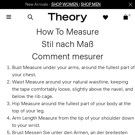
New Arrivals -
SHOP WOMEN
|
SHOP MEN
0
How To Measure
Stil nach Maß
Comment mesurer
Bust
Measure under your arms, around the fullest part of
your chest.
Waist
Measure around your natural waistline, keeping
the tape comfortably loose, slightly above the navel, and
below the rib cage.
Hip
Measure around the fullest part of your body at the
top of your leg.
Arm Length
Measure from the tip of your shoulder down
to your wrist.
Brust
Messen Sie unter den Armen, an der breitesten