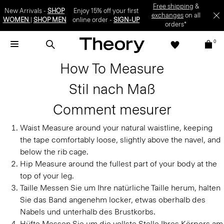
SIGN-UP
0
How To Measure
Stil nach Maß
Comment mesurer
Waist
Measure around your natural waistline, keeping
the tape comfortably loose, slightly above the navel, and
below the rib cage.
Hip
Measure around the fullest part of your body at the
top of your leg.
Taille
Messen Sie um Ihre natürliche Taille herum, halten
Sie das Band angenehm locker, etwas oberhalb des
Nabels und unterhalb des Brustkorbs.
Hüfte
Messen Sie um die vollste Stelle Ihres Körpers am
oberen Ende Ihres Beins.