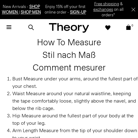
Free shipping
&
New Arrivals -
SHOP
Enjoy 15% off your first
exchanges
on all
WOMEN
|
SHOP MEN
online order -
SIGN-UP
orders*
0
How To Measure
Stil nach Maß
Comment mesurer
Bust
Measure under your arms, around the fullest part of
your chest.
Waist
Measure around your natural waistline, keeping
the tape comfortably loose, slightly above the navel, and
below the rib cage.
Hip
Measure around the fullest part of your body at the
top of your leg.
Arm Length
Measure from the tip of your shoulder down
to your wrist.