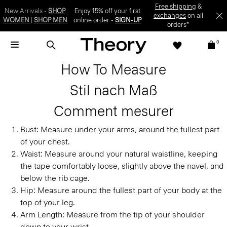
Free shipping
&
New Arrivals -
SHOP
Enjoy 15% off your first
exchanges
on all
WOMEN
|
SHOP MEN
online order -
SIGN-UP
orders*
0
How To Measure
Stil nach Maß
Comment mesurer
Bust:
Measure under your arms, around the fullest part
of your chest.
Waist:
Measure around your natural waistline, keeping
the tape comfortably loose, slightly above the navel, and
below the rib cage.
Hip:
Measure around the fullest part of your body at the
top of your leg.
Arm Length:
Measure from the tip of your shoulder
down to your wrist.