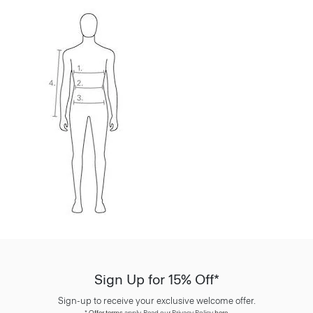
Sign Up for 15% Off*
Sign-up to receive your exclusive welcome offer.
*
Offer terms
apply. Read our Privacy Policy
here
.