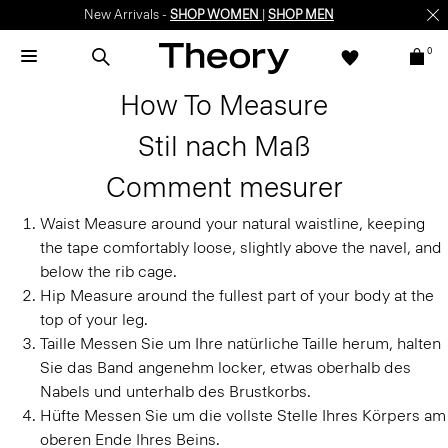
New Arrivals -
SHOP WOMEN
|
SHOP MEN
0
How To Measure
Stil nach Maß
Comment mesurer
Waist
Measure around your natural waistline, keeping
the tape comfortably loose, slightly above the navel, and
below the rib cage.
Hip
Measure around the fullest part of your body at the
top of your leg.
Taille
Messen Sie um Ihre natürliche Taille herum, halten
Sie das Band angenehm locker, etwas oberhalb des
Nabels und unterhalb des Brustkorbs.
Hüfte
Messen Sie um die vollste Stelle Ihres Körpers am
oberen Ende Ihres Beins.